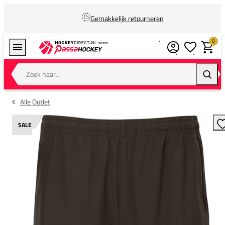
Gemakkelijk retourneren
0
Verlanglijstj
Winkel
Zoek naar...
Zoeke
Alle Outlet
SALE
T