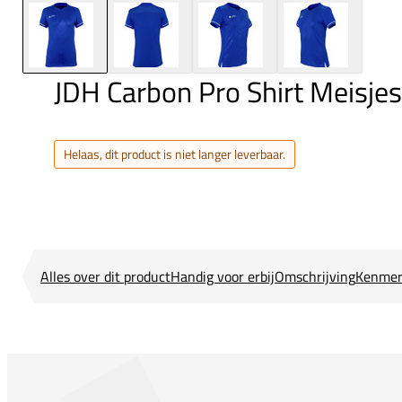
JDH Carbon Pro Shirt Meisjes
Helaas, dit product is niet langer leverbaar.
Alles over dit product
Handig voor erbij
Omschrijving
Kenmer