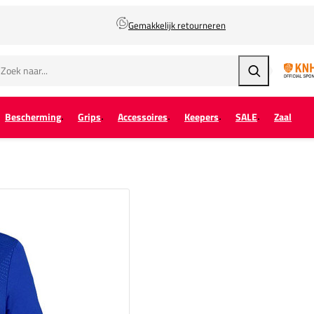
Gemakkelijk retourneren
Zoeken
Bescherming
Grips
Accessoires
Keepers
SALE
Zaal