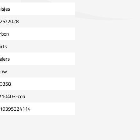
isjes
25/2028
rbon
irts
elers
auw
0358
A10403-cob
19395224114