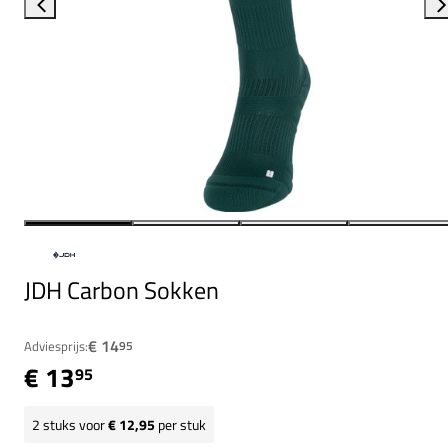
JDH Carbon Sokken
€ 14
Adviesprijs:
95
€ 13
95
2
stuks voor
€ 12,95
per stuk