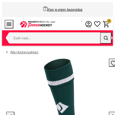
Kies je eigen bezorgdag
0
Verlanglijstj
Winkel
Zoek naar...
Zoeke
Alle Hockeysokken
T