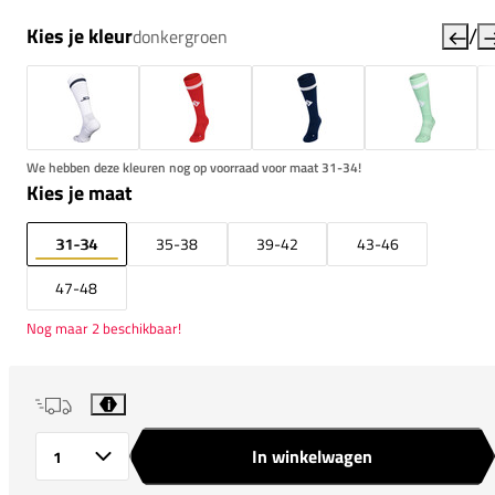
/
Kies je kleur
donkergroen
We hebben deze kleuren nog op voorraad voor maat 31-34!
Kies je maat
31-34
35-38
39-42
43-46
47-48
Nog maar 2 beschikbaar!
i
In winkelwagen
Aantal