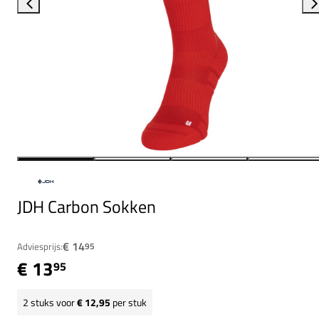
JDH Carbon Sokken
€ 14
Adviesprijs:
95
€ 13
95
2
stuks voor
€ 12,95
per stuk