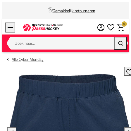
Gemakkelijk retourneren
0
Verlanglijstj
Winkel
Zoek naar...
Zoeke
Alle Cyber Monday
T