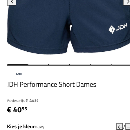
JDH Performance Short Dames
€ 44
Adviesprijs:
95
€ 40
95
/
Kies je kleur
navy