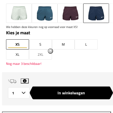
We hebben deze kleuren nog op voorraad voor maat XS!
Kies je maat
XS
S
M
L
XL
2XL
Nog maar 3 beschikbaar!
i
In winkelwagen
Aantal