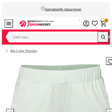
Gemakkelijk retourneren
0
Verlanglijstj
Winkel
Zoek naar...
Zoeke
Alle Cyber Monday
T