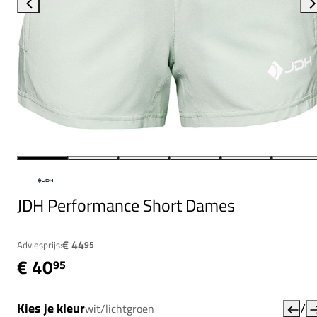
JDH Performance Short Dames
€ 44
Adviesprijs:
95
€ 40
95
/
Kies je kleur
wit/lichtgroen