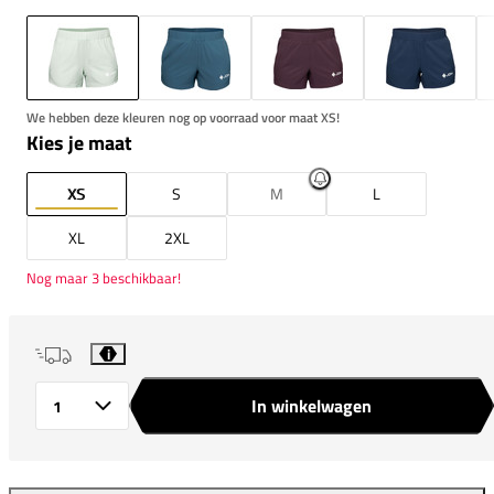
We hebben deze kleuren nog op voorraad voor maat XS!
Kies je maat
XS
S
M
L
XL
2XL
Nog maar 3 beschikbaar!
i
In winkelwagen
Aantal