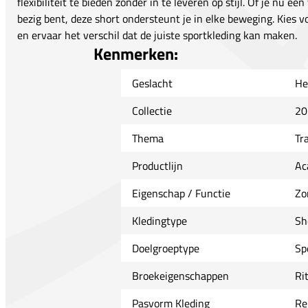
flexibiliteit te bieden zonder in te leveren op stijl. Of je nu ee
bezig bent, deze short ondersteunt je in elke beweging. Kies 
en ervaar het verschil dat de juiste sportkleding kan maken.
Kenmerken:
Geslacht
He
Collectie
20
Thema
Tr
Productlijn
Ac
Eigenschap / Functie
Zo
Kledingtype
Sh
Doelgroeptype
Sp
Broekeigenschappen
Ri
Pasvorm Kleding
Re