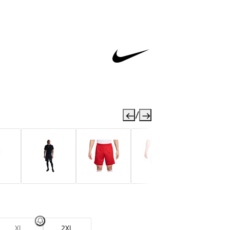
/
XL
2XL