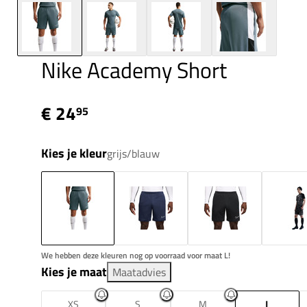
Nike Academy Short
€ 24
95
Kies je kleur
grijs/blauw
We hebben deze kleuren nog op voorraad voor maat L!
Kies je maat
Maatadvies
XS
S
M
L