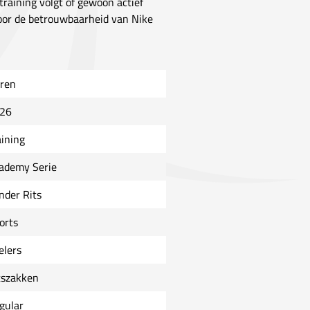
n training volgt of gewoon actief
voor de betrouwbaarheid van Nike
ren
26
aining
ademy Serie
nder Rits
orts
elers
tszakken
gular