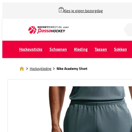
Kies je eigen bezorgdag
Zoek naar...
Hockeysticks
Schoenen
Kleding
Tassen
Sokken
Hockeykleding
Nike Academy Short