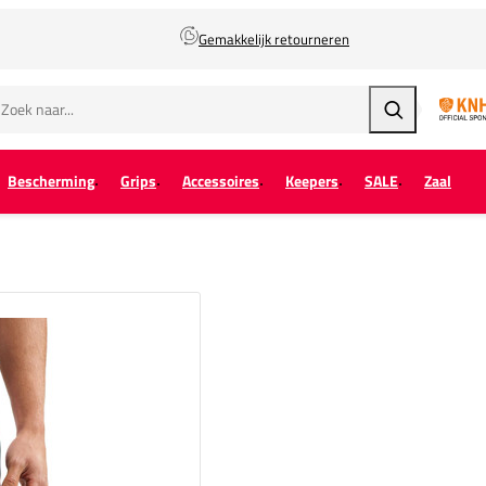
Gemakkelijk retourneren
Zoeken
Bescherming
Grips
Accessoires
Keepers
SALE
Zaal