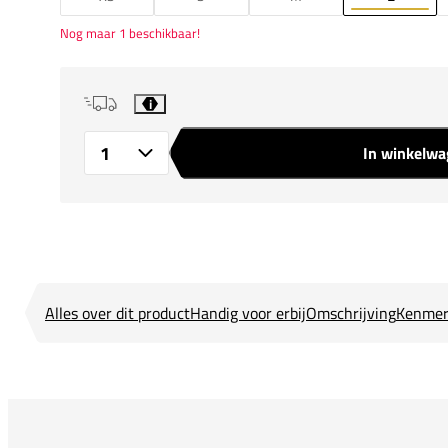
Nog maar 1 beschikbaar!
i
In winkelw
Aantal
Alles over dit product
Handig voor erbij
Omschrijving
Kenmer