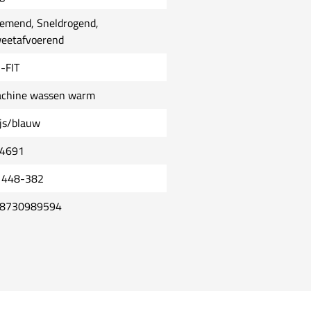
emend, Sneldrogend,
eetafvoerend
i-FIT
chine wassen warm
ijs/blauw
4691
1448-382
8730989594