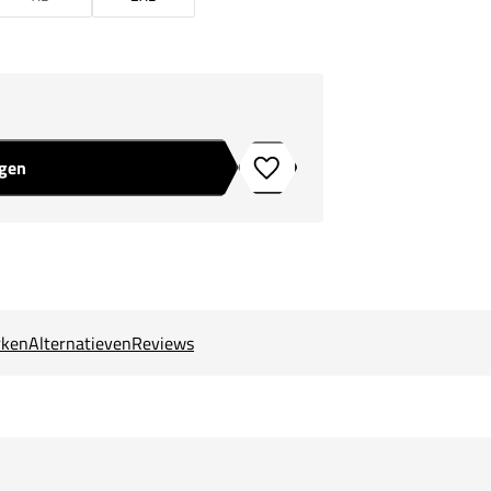
agen
Toevoegen aan verlanglijstje
ken
Alternatieven
Reviews