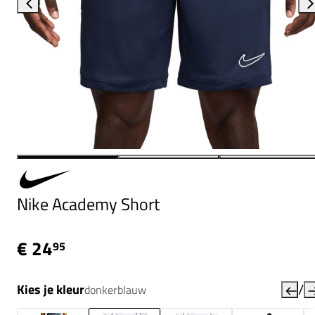
Nike Academy Short
€ 24
95
/
Kies je kleur
donkerblauw