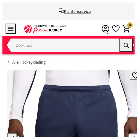
Klantenservice
0
Verlanglijstj
Winkel
Zoek naar...
Zoeke
Alle Hockeykleding
T