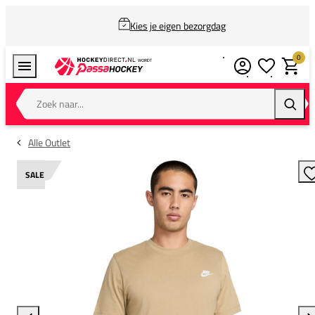
Kies je eigen bezorgdag
0
Verlanglijstj
Winkel
Zoek naar...
Zoeke
Alle Outlet
SALE
T