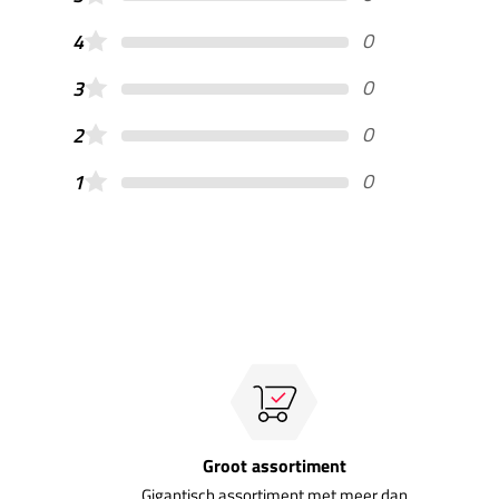
0
4
0
3
0
2
0
1
Groot assortiment
Gigantisch assortiment met meer dan