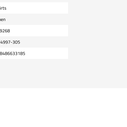
irts
oen
9268
4997-305
8486633185