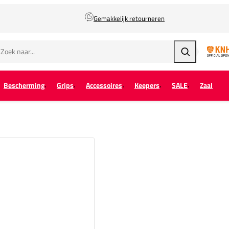
Gemakkelijk retourneren
Zoeken
Bescherming
Grips
Accessoires
Keepers
SALE
Zaal