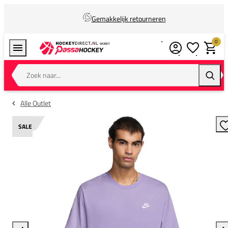
Gemakkelijk retourneren
0
Verlanglijstj
Winkel
Zoek naar...
Zoeke
Alle Outlet
SALE
T