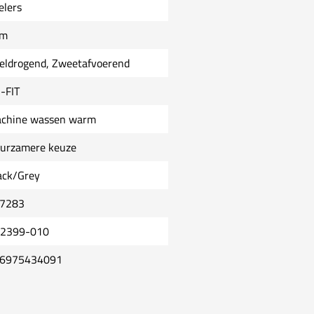
elers
im
eldrogend, Zweetafvoerend
i-FIT
chine wassen warm
urzamere keuze
ack/Grey
7283
2399-010
6975434091