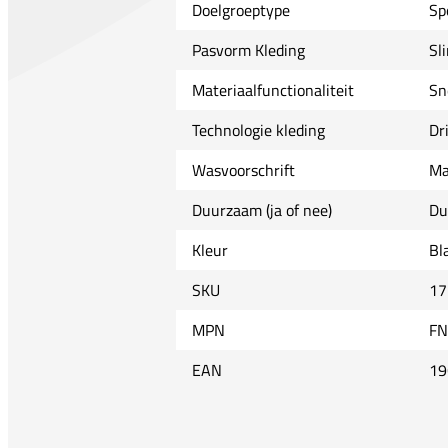
Doelgroeptype
Sp
Pasvorm Kleding
Sl
Materiaalfunctionaliteit
Sn
Technologie kleding
Dr
Wasvoorschrift
Ma
Duurzaam (ja of nee)
Du
Kleur
Bl
SKU
17
MPN
FN
EAN
19