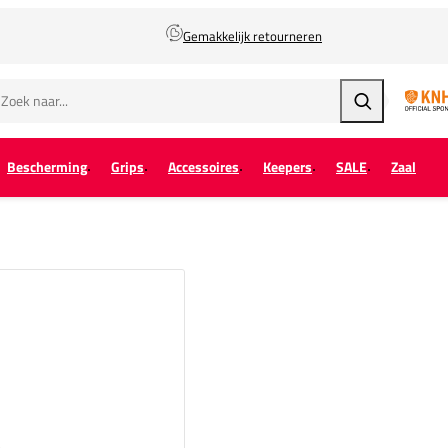
Gemakkelijk retourneren
Zoeken
Bescherming
Grips
Accessoires
Keepers
SALE
Zaal