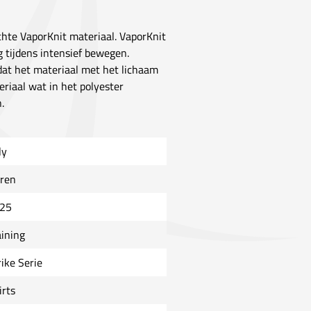
ichte VaporKnit materiaal. VaporKnit
oog tijdens intensief bewegen.
dat het materiaal met het lichaam
riaal wat in het polyester
.
ly
ren
25
aining
rike Serie
irts