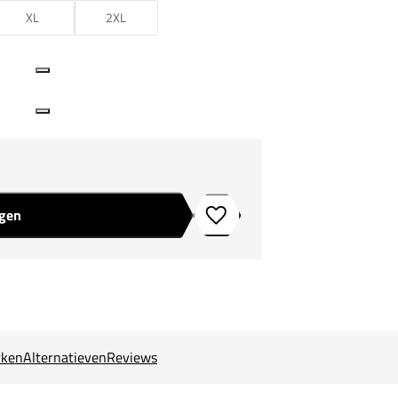
XL
2XL
agen
Toevoegen aan verlanglijstje
ken
Alternatieven
Reviews