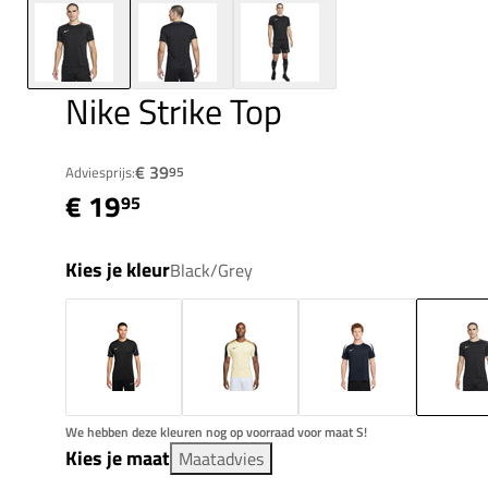
Nike Strike Top
€ 39
Adviesprijs:
95
€ 19
95
Kies je kleur
Black/Grey
We hebben deze kleuren nog op voorraad voor maat S!
Kies je maat
Maatadvies