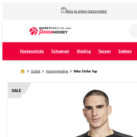
Kies je eigen bezorgdag
Zoek naar...
Hockeysticks
Schoenen
Kleding
Tassen
Sokken
Outlet
Hockeykleding
Nike Strike Top
SALE