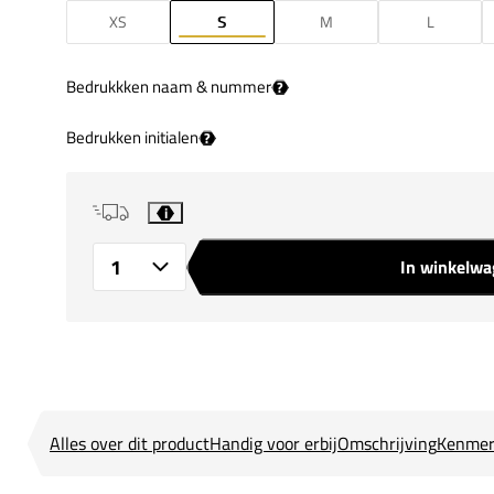
XS
S
M
L
Bedrukkken naam & nummer
?
Bedrukken initialen
?
i
In winkelw
Aantal
Alles over dit product
Handig voor erbij
Omschrijving
Kenmer