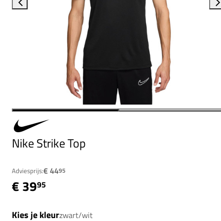
Nike Strike Top
€ 44
Adviesprijs:
95
€ 39
95
Kies je kleur
zwart/wit