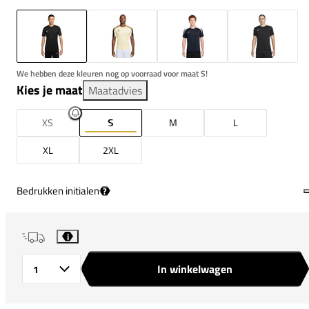
We hebben deze kleuren nog op voorraad voor maat S!
Kies je maat
Maatadvies
XS
S
M
L
XL
2XL
Bedrukken initialen
?
i
In winkelwagen
Aantal