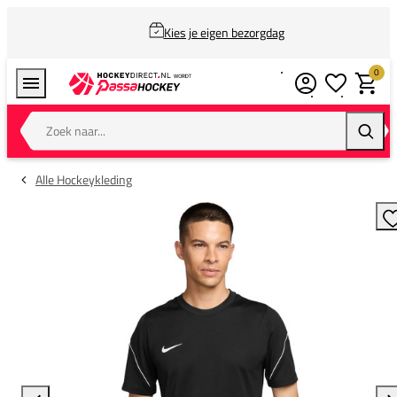
Kies je eigen bezorgdag
0
Verlanglijstj
Winkel
Zoek naar...
Zoeke
Alle Hockeykleding
T