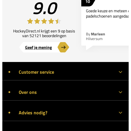
9.0
10
Goede keuze en meteen d
padelschoenen aangedaan
HockeyDirect.nl krijgt een 9 op basis
By
Marleen
van 52121 beoordelingen
Hilversum
Geef je mening
Customer service
Over ons
Advies nodig?