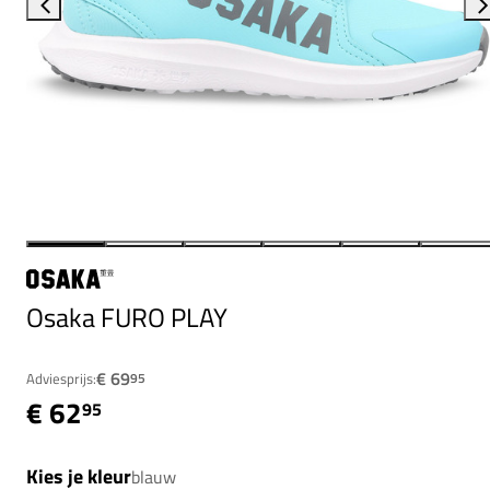
Osaka FURO PLAY
€ 69
Adviesprijs:
95
€ 62
95
Kies je kleur
blauw