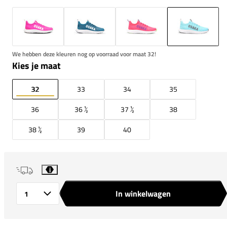
We hebben deze kleuren nog op voorraad voor maat 32!
Kies je maat
32
33
34
35
36
36 ½
37 ½
38
38 ½
39
40
i
In winkelwagen
Aantal