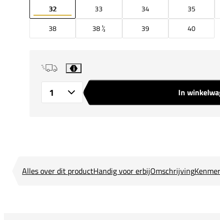
32
33
34
35
38
38 ½
39
40
i
In winkelw
Aantal
Alles over dit product
Handig voor erbij
Omschrijving
Kenmer