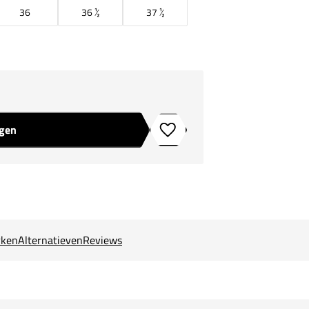
36
36 ½
37 ½
agen
Toevoegen aan verlanglijstje
ken
Alternatieven
Reviews