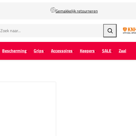
Gemakkelijk retourneren
Zoeken
Bescherming
Grips
Accessoires
Keepers
SALE
Zaal