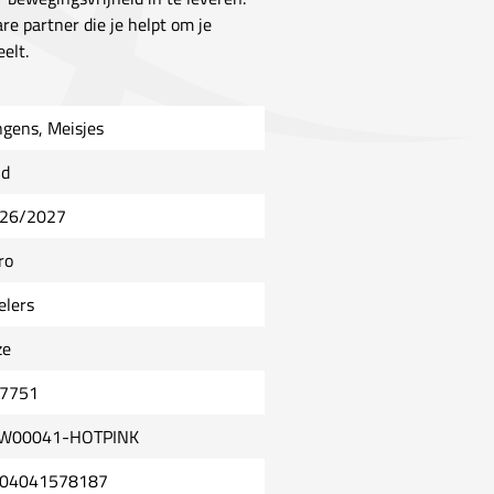
 partner die je helpt om je
elt.
ngens, Meisjes
ld
26/2027
ro
elers
ze
7751
W00041-HOTPINK
04041578187