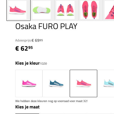
Osaka FURO PLAY
€ 69
Adviesprijs:
95
€ 62
95
Kies je kleur
roze
We hebben deze kleuren nog op voorraad voor maat 32!
Kies je maat