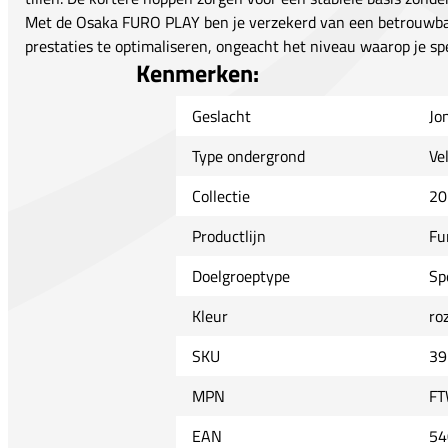
Met de Osaka FURO PLAY ben je verzekerd van een betrouwbare
prestaties te optimaliseren, ongeacht het niveau waarop je spe
Kenmerken:
Geslacht
Jo
Type ondergrond
Ve
Collectie
20
Productlijn
Fu
Doelgroeptype
Sp
Kleur
ro
SKU
39
MPN
FT
EAN
54