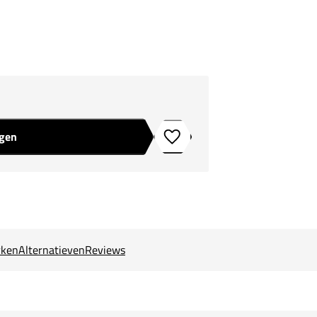
agen
Toevoegen aan verlanglijstje
ken
Alternatieven
Reviews