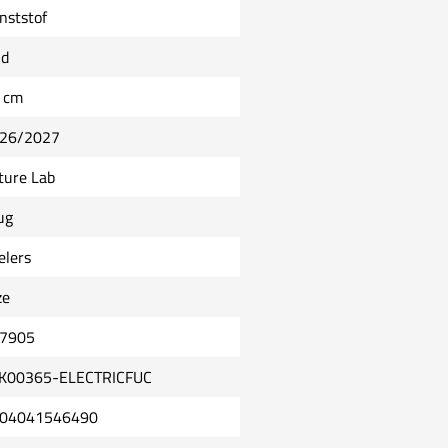
nststof
ld
 cm
26/2027
ture Lab
ug
elers
ze
7905
K00365-ELECTRICFUC
04041546490