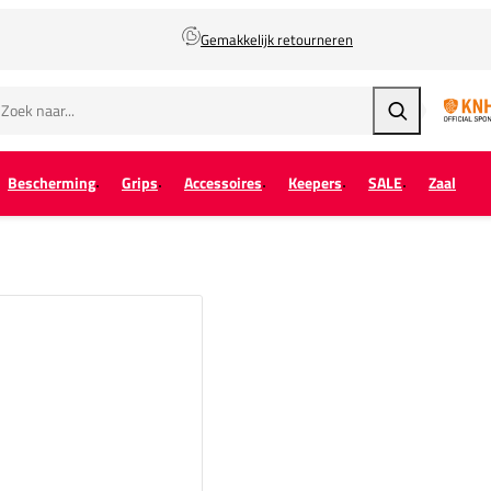
Gemakkelijk retourneren
Zoeken
Bescherming
Grips
Accessoires
Keepers
SALE
Zaal