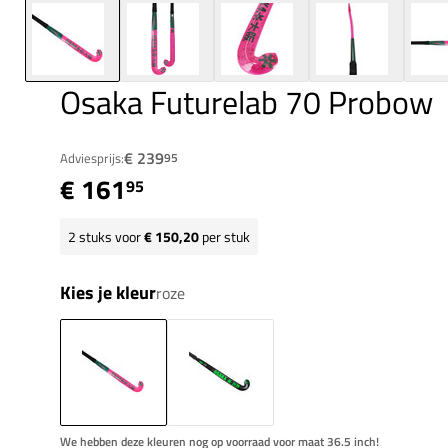
Osaka Futurelab 70 Probow
€ 239
Adviesprijs:
95
€ 161
95
2
stuks voor
€ 150,20
per stuk
Kies je kleur
roze
We hebben deze kleuren nog op voorraad voor maat 36.5 inch!