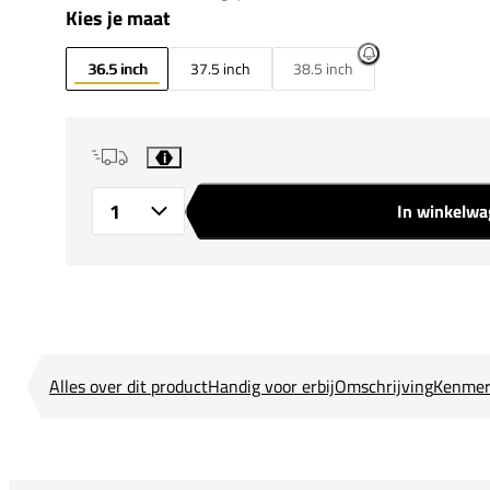
Kies je maat
36.5 inch
37.5 inch
38.5 inch
i
In winkelw
Aantal
Alles over dit product
Handig voor erbij
Omschrijving
Kenmer