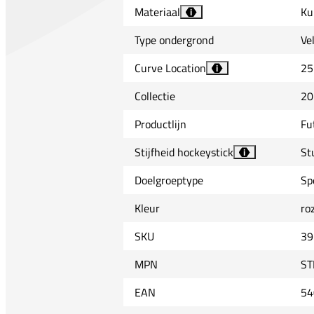
Materiaal
Ku
i
Type ondergrond
Ve
Curve Location
25
i
Collectie
20
Productlijn
Fu
Stijfheid hockeystick
St
i
Doelgroeptype
Sp
Kleur
ro
SKU
39
MPN
ST
EAN
54