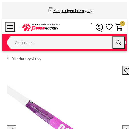
Kies je eigen bezorgdag
0
Verlanglijstj
Winkel
Zoek naar...
Zoeke
Alle Hockeysticks
T