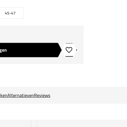
45-47
agen
Toevoegen aan verlanglijstje
ken
Alternatieven
Reviews