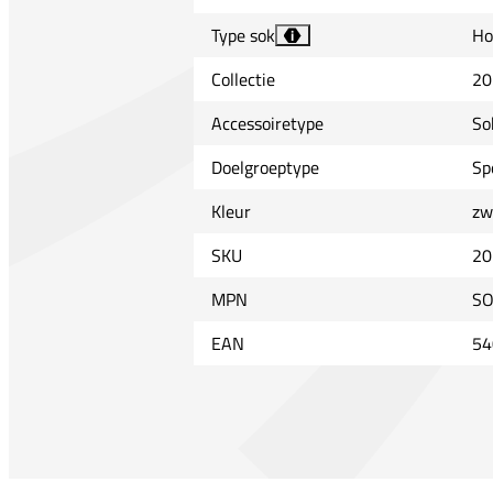
Type sok
Ho
i
Collectie
20
Accessoiretype
So
Doelgroeptype
Sp
Kleur
zw
SKU
20
MPN
SO
EAN
54