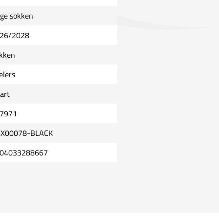
ge sokken
26/2028
kken
elers
art
7971
X00078-BLACK
04033288667