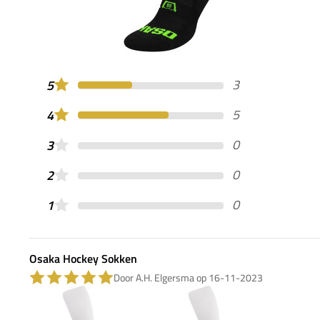
3
5
5
4
0
3
0
2
0
1
Osaka Hockey Sokken
Door A.H. Elgersma op 16-11-2023