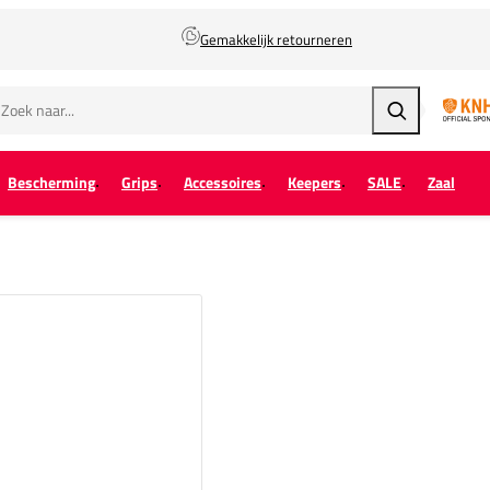
Gemakkelijk retourneren
Zoeken
Bescherming
Grips
Accessoires
Keepers
SALE
Zaal