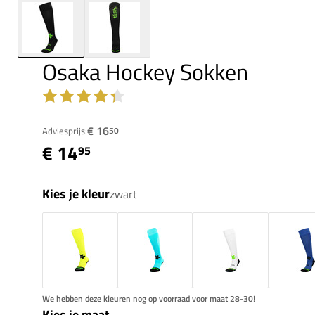
Osaka Hockey Sokken
€ 16
Adviesprijs:
50
€ 14
95
Kies je kleur
zwart
We hebben deze kleuren nog op voorraad voor maat 28-30!
Kies je maat