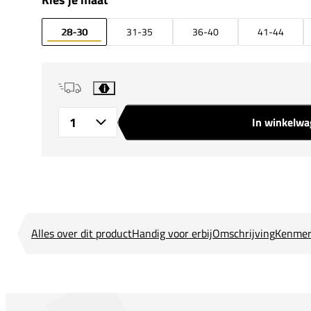
28-30
31-35
36-40
41-44
i
In winkelw
Aantal
Alles over dit product
Handig voor erbij
Omschrijving
Kenmer