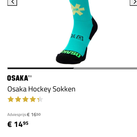
Osaka Hockey Sokken
€ 16
Adviesprijs:
50
€ 14
95