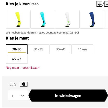
/
Kies je kleur
Green
We hebben deze kleuren nog op voorraad voor maat 28-30!
Kies je maat
28-30
31-35
36-40
41-44
45-47
Nog maar 1 beschikbaar!
i
In winkelwagen
Aantal