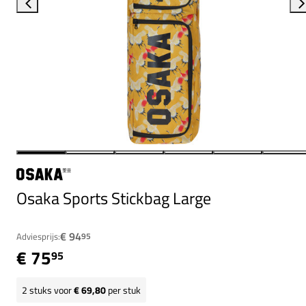
Osaka Sports Stickbag Large
€ 94
Adviesprijs:
95
€ 75
95
2
stuks voor
€ 69,80
per stuk