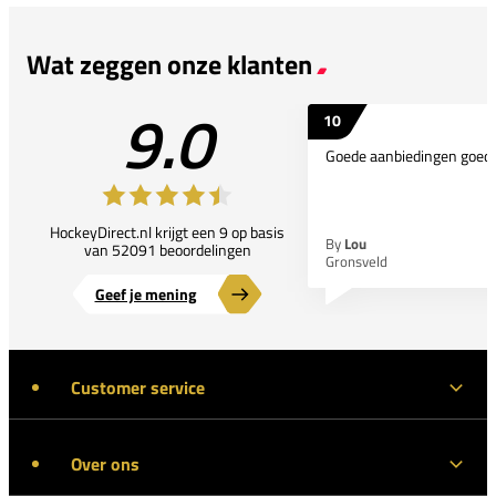
Wat zeggen onze klanten
9.0
10
Goede aanbiedingen goede
HockeyDirect.nl krijgt een 9 op basis
By
Lou
van 52091 beoordelingen
Gronsveld
Geef je mening
Customer service
Over ons