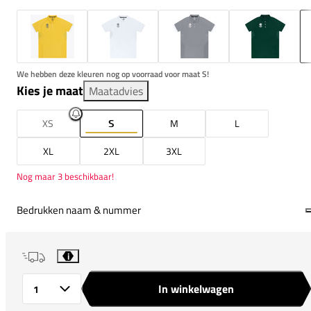
We hebben deze kleuren nog op voorraad voor maat S!
Kies je maat
Maatadvies
XS
S
M
L
XL
2XL
3XL
Nog maar 3 beschikbaar!
Bedrukken naam & nummer
i
In winkelwagen
Aantal