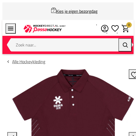
Kies je eigen bezorgdag
0
Verlanglijstj
Winkel
Zoek naar...
Zoeke
Alle Hockeykleding
T