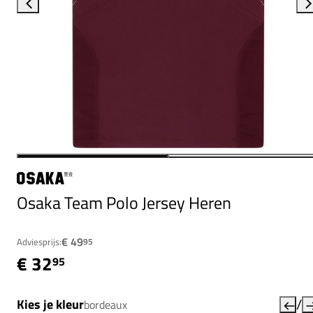
Osaka Team Polo Jersey Heren
€ 49
Adviesprijs:
95
€ 32
95
/
Kies je kleur
bordeaux