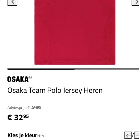
Osaka Team Polo Jersey Heren
€ 49
Adviesprijs:
95
€ 32
95
/
Kies je kleur
Red