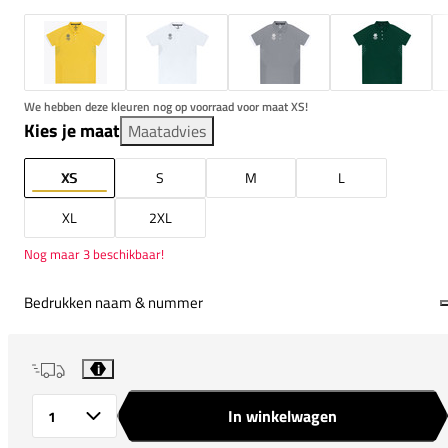
We hebben deze kleuren nog op voorraad voor maat XS!
Kies je maat
Maatadvies
XS
S
M
L
XL
2XL
Nog maar 3 beschikbaar!
Bedrukken naam & nummer
i
In winkelwagen
Aantal