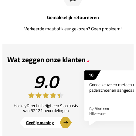
Gemakkelijk retourneren
Verkeerde maat of kleur gekozen? Geen probleem!
Wat zeggen onze klanten
9.0
10
Goede keuze en meteen d
padelschoenen aangedaan
HockeyDirect.nl krijgt een 9 op basis
By
Marleen
van 52121 beoordelingen
Hilversum
Geef je mening