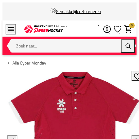
Gemakkelijk retourneren
0
Verlanglijstj
Winkel
Zoek naar...
Zoeke
Alle Cyber Monday
T