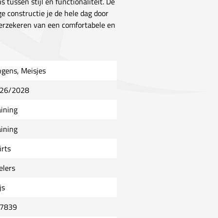
 tussen stijl en functionaliteit. De
ge constructie je de hele dag door
 verzekeren van een comfortabele en
ngens, Meisjes
26/2028
aining
aining
irts
elers
js
7839