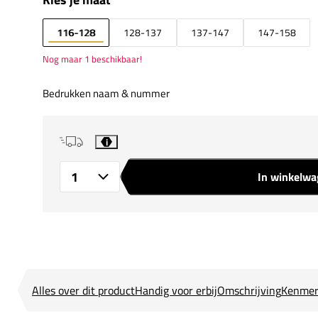
116-128
128-137
137-147
147-158
Nog maar 1 beschikbaar!
Bedrukken naam & nummer
i
In winkelw
Aantal
Alles over dit product
Handig voor erbij
Omschrijving
Kenmer