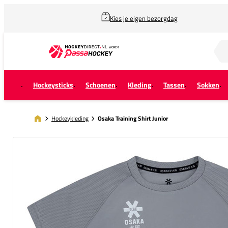
Kies je eigen bezorgdag
Zoek naar...
Hockeysticks
Schoenen
Kleding
Tassen
Sokken
Hockeykleding
Osaka Training Shirt Junior