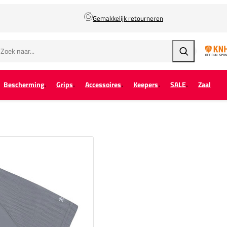
Gemakkelijk retourneren
Zoeken
Bescherming
Grips
Accessoires
Keepers
SALE
Zaal