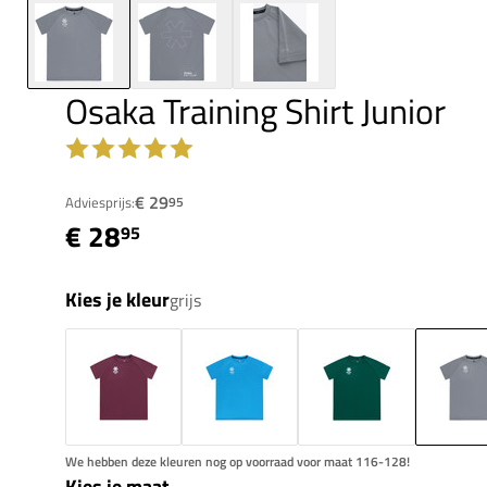
Osaka Training Shirt Junior
€ 29
Adviesprijs:
95
€ 28
95
Kies je kleur
grijs
We hebben deze kleuren nog op voorraad voor maat 116-128!
Kies je maat