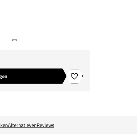
agen
Toevoegen aan verlanglijstje
ken
Alternatieven
Reviews