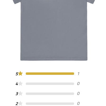
1
5
0
4
0
3
0
2