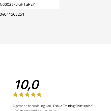
N00025-LIGHTGREY
04041563251
10,0
Algemene beoordeling van
”Osaka Training Shirt Junior“
10,0
gebasseerd op
1
reviews