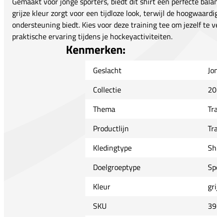
Gemaakt voor jonge sporters, biedt dit shirt een perfecte balans
grijze kleur zorgt voor een tijdloze look, terwijl de hoogwaardi
ondersteuning biedt. Kies voor deze training tee om jezelf te
praktische ervaring tijdens je hockeyactiviteiten.
Kenmerken:
Geslacht
Jo
Collectie
20
Thema
Tr
Productlijn
Tr
Kledingtype
Sh
Doelgroeptype
Sp
Kleur
gri
SKU
39