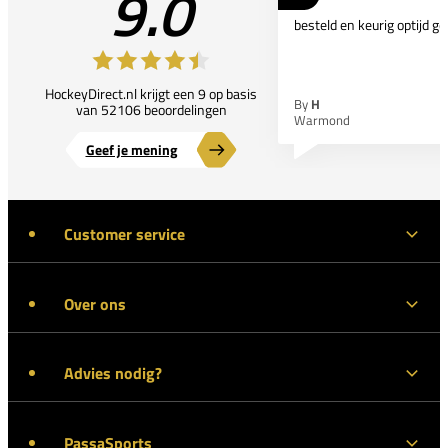
9.0
besteld en keurig optijd ge
HockeyDirect.nl krijgt een 9 op basis
By
H
van 52106 beoordelingen
Warmond
Geef je mening
Customer service
Over ons
Advies nodig?
PassaSports