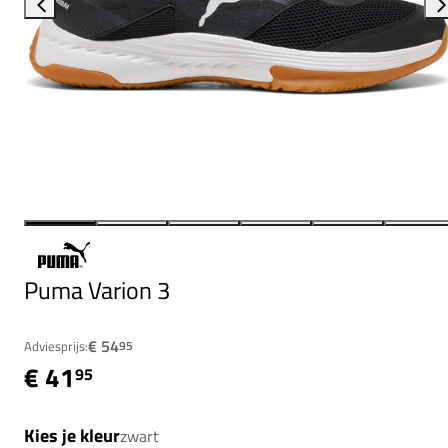
Puma Varion 3
€ 54
Adviesprijs:
95
€ 41
95
Kies je kleur
zwart