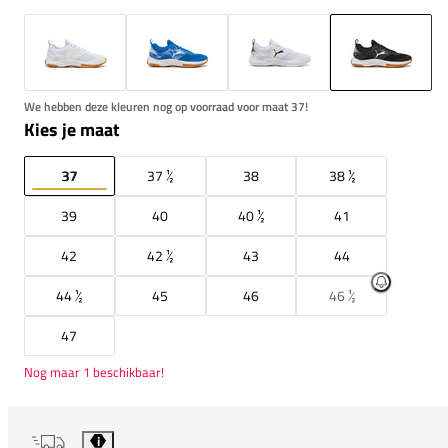
We hebben deze kleuren nog op voorraad voor maat 37!
Kies je maat
37
37 ½
38
38 ½
39
40
40 ½
41
42
42 ½
43
44
44 ½
45
46
46 ½
47
Nog maar 1 beschikbaar!
i