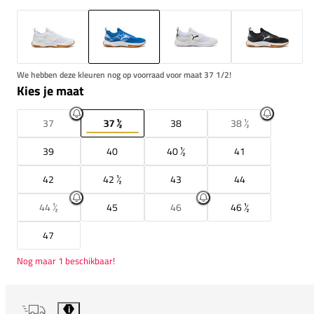
We hebben deze kleuren nog op voorraad voor maat 37 1/2!
Kies je maat
37
37 ½
38
38 ½
39
40
40 ½
41
42
42 ½
43
44
44 ½
45
46
46 ½
47
Nog maar 1 beschikbaar!
i