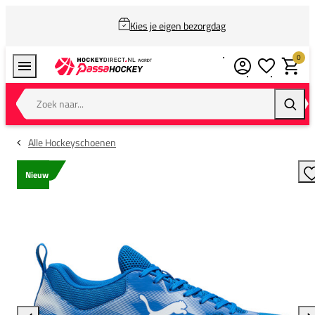
Kies je eigen bezorgdag
0
Verlanglijstj
Winkel
Zoek naar...
Zoeke
Alle Hockeyschoenen
Nieuw
T