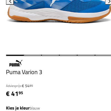
Puma Varion 3
€ 54
Adviesprijs:
95
€ 41
95
Kies je kleur
blauw