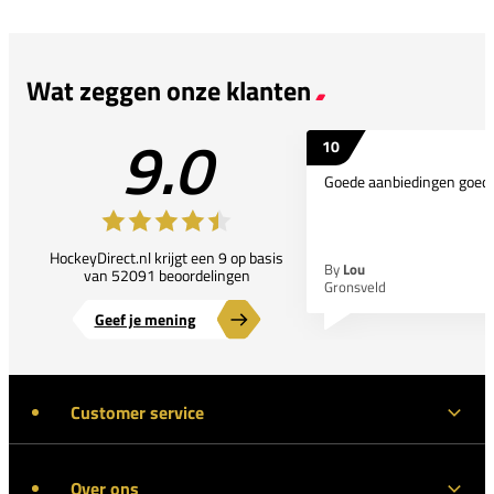
Wat zeggen onze klanten
9.0
10
Goede aanbiedingen goede
HockeyDirect.nl krijgt een 9 op basis
By
Lou
van 52091 beoordelingen
Gronsveld
Geef je mening
Customer service
Over ons