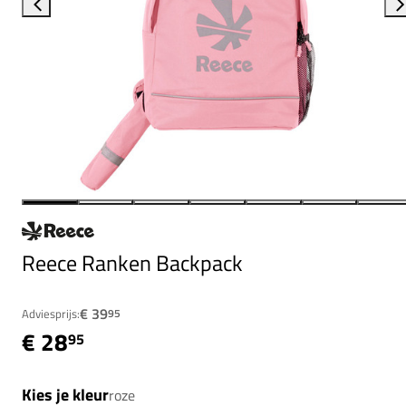
Reece Ranken Backpack
€ 39
Adviesprijs:
95
€ 28
95
Kies je kleur
roze