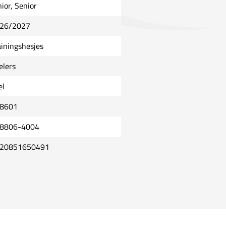
nior, Senior
26/2027
ainingshesjes
elers
el
8601
8806-4004
20851650491