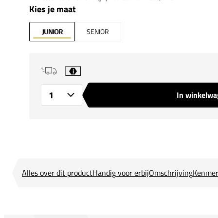
Kies je maat
JUNIOR
SENIOR
i
In winkelw
Aantal
Alles over dit product
Handig voor erbij
Omschrijving
Kenmer