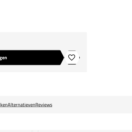
agen
Toevoegen aan verlanglijstje
ken
Alternatieven
Reviews