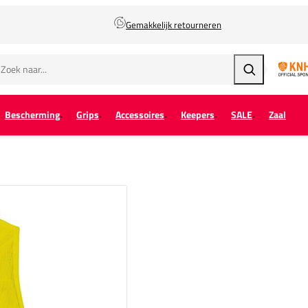
Gemakkelijk retourneren
Zoeken
Bescherming
Grips
Accessoires
Keepers
SALE
Zaal