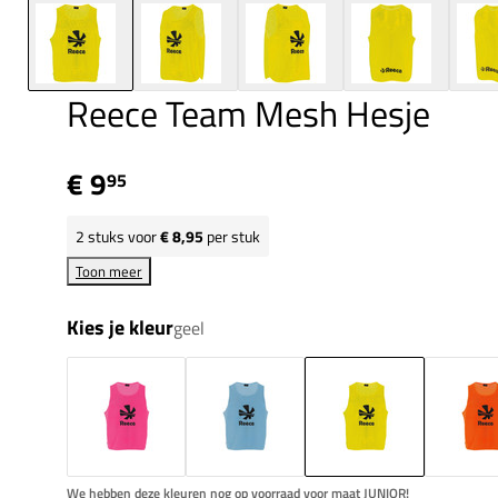
Reece Team Mesh Hesje
€ 9
95
2
stuks voor
€ 8,95
per stuk
Toon meer
Kies je kleur
geel
We hebben deze kleuren nog op voorraad voor maat JUNIOR!