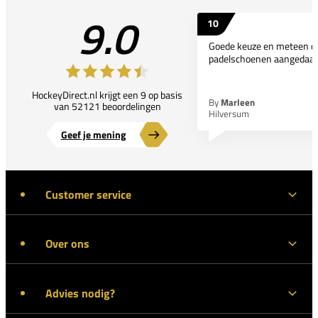
9.0
10
Goede keuze en meteen d
padelschoenen aangedaan
HockeyDirect.nl krijgt een 9 op basis
By
Marleen
van 52121 beoordelingen
Hilversum
Geef je mening
Customer service
Over ons
Advies nodig?