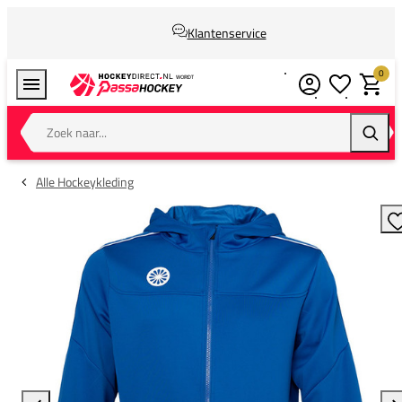
Klantenservice
0
Verlanglijstj
Winkel
Zoek naar...
Zoeke
Alle Hockeykleding
T