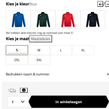
/
Kies je kleur
Blue
We hebben deze kleuren nog op voorraad voor maat S!
Kies je maat
Maatadvies
S
M
L
XL
2XL
3XL
Bedrukken naam & nummer
i
In winkelwagen
Aantal