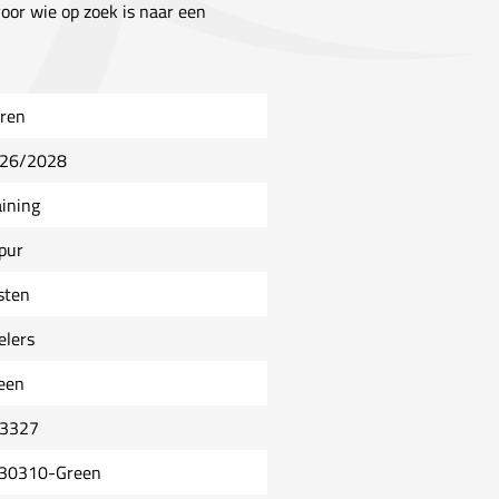
oor wie op zoek is naar een
ren
26/2028
aining
ipur
sten
elers
een
3327
30310-Green