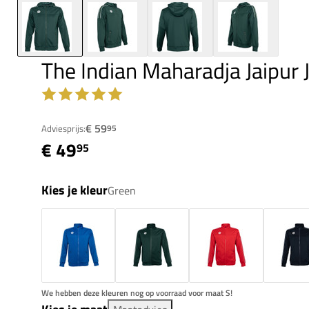
The Indian Maharadja Jaipur 
€ 59
Adviesprijs:
95
€ 49
95
Kies je kleur
Green
We hebben deze kleuren nog op voorraad voor maat S!