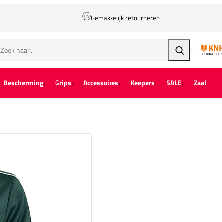
Gemakkelijk retourneren
Zoeken
Bescherming
Grips
Accessoires
Keepers
SALE
Zaal