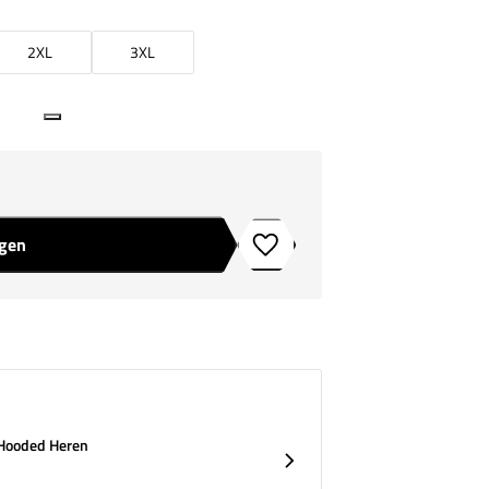
2XL
3XL
agen
Toevoegen aan verlanglijstje
 Hooded Heren