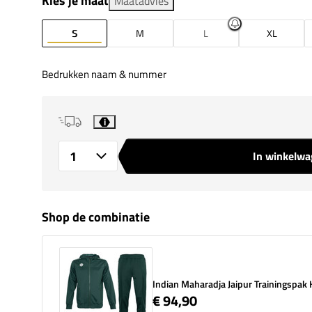
Kies je maat
Maatadvies
S
M
L
XL
Bedrukken naam & nummer
i
In winkelw
Aantal
Shop de combinatie
Indian Maharadja Jaipur Trainingspak
€ 94,90