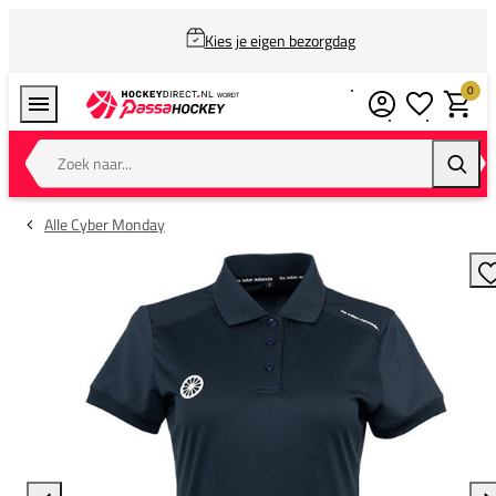
Kies je eigen bezorgdag
0
Verlanglijstj
Winkel
Zoek naar...
Zoeke
Alle Cyber Monday
T