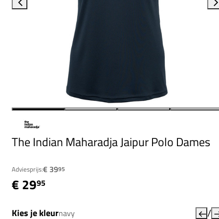
The Indian Maharadja Jaipur Polo Dames
€ 39
Adviesprijs:
95
€ 29
95
/
Kies je kleur
navy