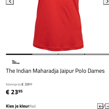
The Indian Maharadja Jaipur Polo Dames
€ 39
Adviesprijs:
95
€ 23
95
/
Kies je kleur
Red