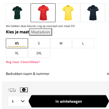
We hebben deze kleuren nog op voorraad voor maat XS!
Kies je maat
Maatadvies
XS
S
M
L
XL
2XL
Nog maar 3 beschikbaar!
Bedrukken naam & nummer
i
In winkelwagen
Aantal