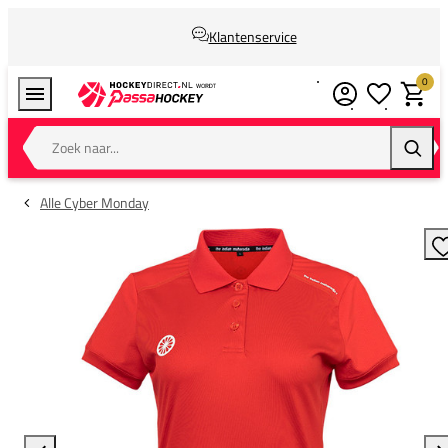
Klantenservice
0
Verlanglijstj
Winkel
Zoek naar...
Zoeke
Alle Cyber Monday
T