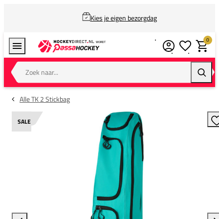
Kies je eigen bezorgdag
0
Verlanglijstj
Winkel
Zoek naar...
Zoeke
Alle TK 2 Stickbag
SALE
T