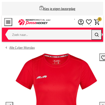
Kies je eigen bezorgdag
0
Verlanglijstj
Winkel
Zoek naar...
Zoeke
Alle Cyber Monday
T