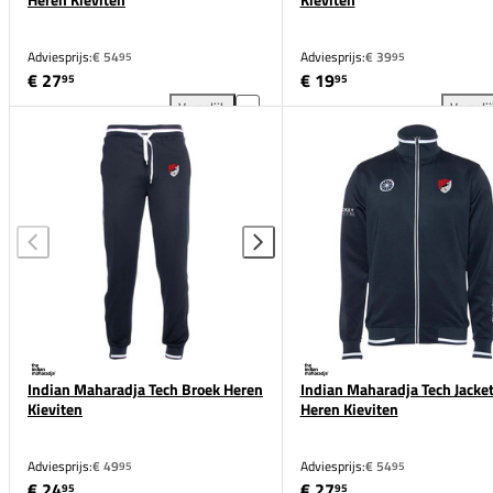
Adviesprijs:
€ 54
Adviesprijs:
€ 39
95
95
€ 27
€ 19
95
95
Vergelijk
Vergeli
Indian Maharadja Poly Terry Broek Heren Kieviten t
Ind
Indian Maharadja Tech Broek Heren
Indian Maharadja Tech Jacke
Kieviten
Heren Kieviten
Adviesprijs:
€ 49
Adviesprijs:
€ 54
95
95
€ 24
€ 27
95
95