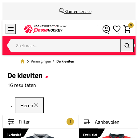
Klantenservice
0
Verlanglijstj
Winkel
Zoek naar...
Zoeke
Verenigingen
De kieviten
De kieviten
16 resultaten
Heren
Filter
1
Exclusief
Exclusief