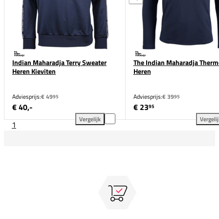
Indian Maharadja Terry Sweater
The Indian Maharadja Therm
Heren Kieviten
Heren
Adviesprijs:
€ 49
Adviesprijs:
€ 39
95
95
€ 40,-
€ 23
95
Vergelijk
Vergeli
1
Indian Maharadja Terry Sweater Heren Kieviten toe
The