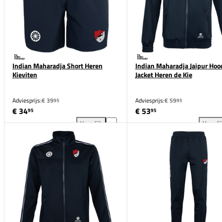
Indian Maharadja Short Heren
Indian Maharadja Jaipur Hoo
Kieviten
Jacket Heren de Kie
Adviesprijs:
€ 39
Adviesprijs:
€ 59
95
95
€ 34
€ 53
95
95
Vergelijk
Vergeli
Indian Maharadja Short Heren Kieviten toevoegen a
Ind