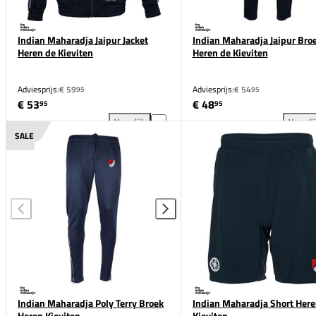
Indian Maharadja Jaipur Jacket
Indian Maharadja Jaipur Bro
Heren de Kieviten
Heren de Kieviten
Adviesprijs:
€ 59
Adviesprijs:
€ 54
95
95
€ 53
€ 48
95
95
Vergelijk
Vergeli
Indian Maharadja Jaipur Jacket Heren de Kieviten t
Ind
SALE
Indian Maharadja Poly Terry Broek
Indian Maharadja Short Here
Heren Kieviten
Kieviten