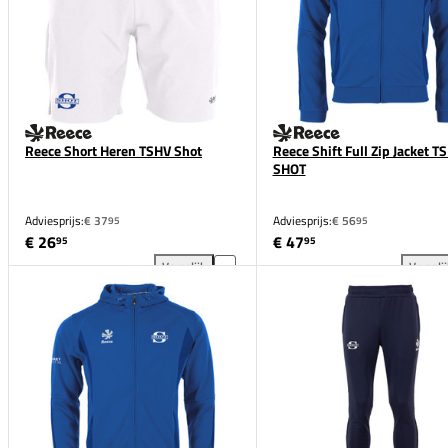
Reece Short Heren TSHV Shot
Reece Shift Full Zip Jacket T
SHOT
Adviesprijs:
€ 37
Adviesprijs:
€ 56
95
95
€ 26
€ 47
95
95
Vergelijk
Vergeli
Reece Short Heren TSHV Shot toevoegen aan vergel
Ree