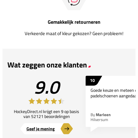
Gemakkelijk retourneren
Verkeerde maat of kleur gekozen? Geen probleem!
Wat zeggen onze klanten
9.0
10
Goede keuze en meteen d
padelschoenen aangedaan
HockeyDirect.nl krijgt een 9 op basis
By
Marleen
van 52121 beoordelingen
Hilversum
Geef je mening