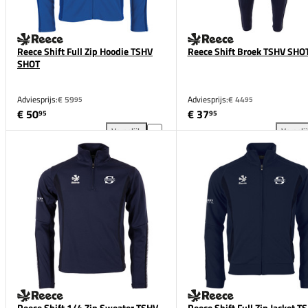
Reece Shift Full Zip Hoodie TSHV
Reece Shift Broek TSHV SHO
SHOT
Adviesprijs:
€ 59
Adviesprijs:
€ 44
95
95
€ 50
€ 37
95
95
Vergelijk
Vergeli
Reece Shift Full Zip Hoodie TSHV SHOT toevoegen a
Ree
Reece Shift 1/4 Zip Sweater TSHV
Reece Shift Full Zip Jacket T