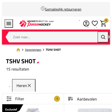
Gemakkelijk retourneren
0
Verlanglijstj
Winkel
Zoek naar...
Zoeke
Verenigingen
TSHV SHOT
TSHV SHOT
15 resultaten
Heren
Filter
1
Exclusief