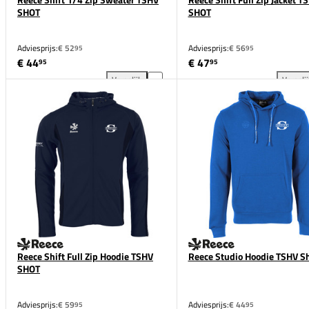
SHOT
SHOT
Adviesprijs:
€ 52
Adviesprijs:
€ 56
95
95
€ 44
€ 47
95
95
Vergelijk
Vergeli
Reece Shift 1/4 Zip Sweater TSHV SHOT toevoegen 
Ree
Reece Shift Full Zip Hoodie TSHV
Reece Studio Hoodie TSHV S
SHOT
Adviesprijs:
€ 59
Adviesprijs:
€ 44
95
95