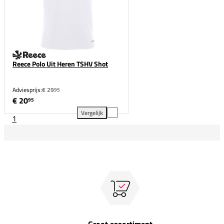
Reece Polo Uit Heren TSHV Shot
Adviesprijs:
€ 29
95
€ 20
95
Vergelijk
1
Reece Polo Uit Heren TSHV Shot toevoegen aan verg
Groot assortiment