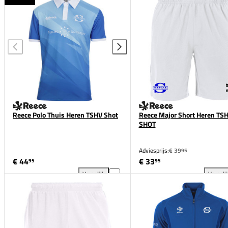
Reece Polo Thuis Heren TSHV Shot
Reece Major Short Heren TS
SHOT
Adviesprijs:
€ 39
95
€ 44
€ 33
95
95
Vergelijk
Vergeli
Reece Polo Thuis Heren TSHV Shot toevoegen aan v
Ree