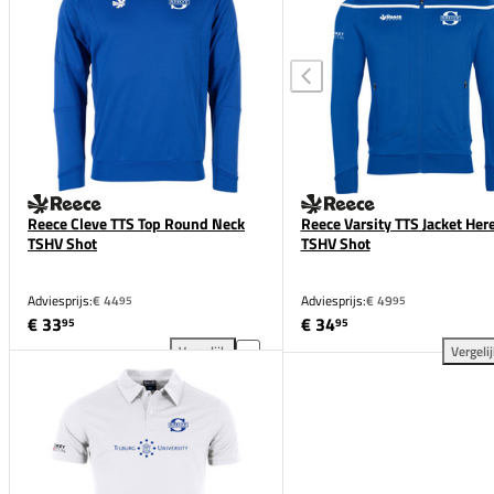
Reece Cleve TTS Top Round Neck
Reece Varsity TTS Jacket Her
TSHV Shot
TSHV Shot
Adviesprijs:
€ 44
Adviesprijs:
€ 49
95
95
€ 33
€ 34
95
95
Vergelijk
Vergeli
Reece Cleve TTS Top Round Neck TSHV Shot toevoeg
Ree