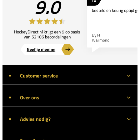
9.0
10
besteld en keurig optijd ge
HockeyDirect.nl krijgt een 9 op basis
By
H
van 52106 beoordelingen
Warmond
Geef je mening
Customer service
Over ons
Advies nodig?