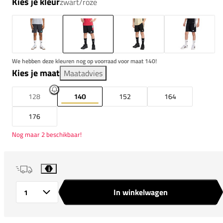
Kies je kleur
zwart/roze
We hebben deze kleuren nog op voorraad voor maat 140!
Kies je maat
Maatadvies
128
140
152
164
176
Nog maar 2 beschikbaar!
i
In winkelwagen
Aantal