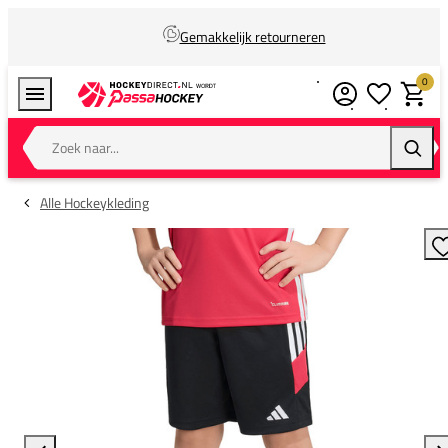
Gemakkelijk retourneren
0
Verlanglijstj
Winkel
Zoek naar...
Zoeke
Alle Hockeykleding
T