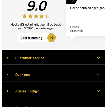
9.0
10
Goede aanbiedingen goede
HockeyDirect.nl krijgt een 9 op basis
By
Lou
van 52091 beoordelingen
Gronsveld
Geef je mening
Customer service
Over ons
Advies nodig?