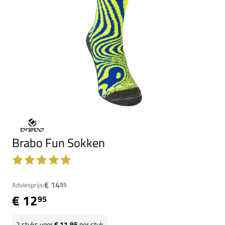
Brabo Fun Sokken
€ 14
Adviesprijs:
95
€ 12
95
2
stuks voor
€ 11,95
per stuk