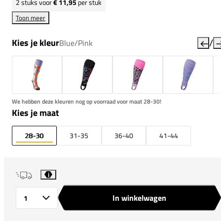
2
stuks voor
€ 11,95
per stuk
Toon meer
/
Kies je kleur
Blue/Pink
We hebben deze kleuren nog op voorraad voor maat 28-30!
Kies je maat
28-30
31-35
36-40
41-44
i
In winkelwagen
Aantal