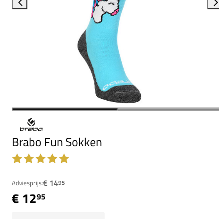
Brabo Fun Sokken
€ 14
Adviesprijs:
95
€ 12
95