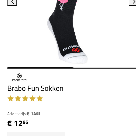
Brabo Fun Sokken
€ 14
Adviesprijs:
95
€ 12
95