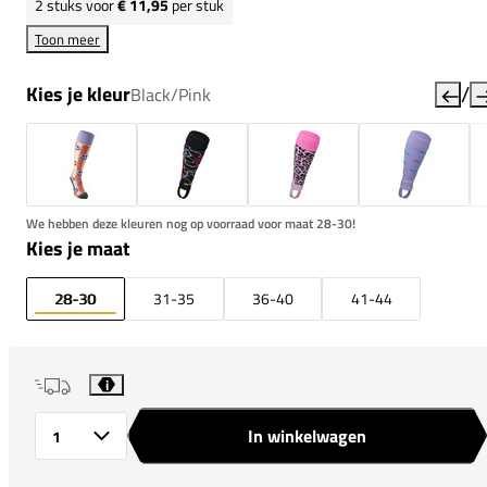
2
stuks voor
€ 11,95
per stuk
Toon meer
/
Kies je kleur
Black/Pink
We hebben deze kleuren nog op voorraad voor maat 28-30!
Kies je maat
28-30
31-35
36-40
41-44
i
In winkelwagen
Aantal