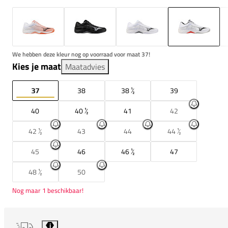
We hebben deze kleur nog op voorraad voor maat 37!
Kies je maat
Maatadvies
37
38
38 ½
39
40
40 ½
41
42
42 ½
43
44
44 ½
45
46
46 ½
47
48 ½
50
Nog maar 1 beschikbaar!
i