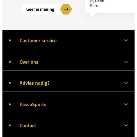
By
Rene
Born
Geef je mening
Customer service
Over ons
Advies nodig?
PassaSports
Contact