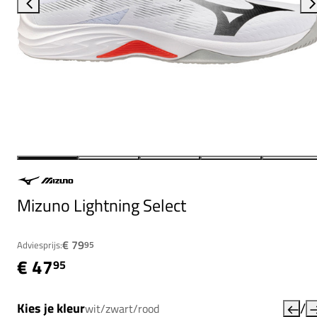
Mizuno Lightning Select
€ 79
Adviesprijs:
95
€ 47
95
/
Kies je kleur
wit/zwart/rood