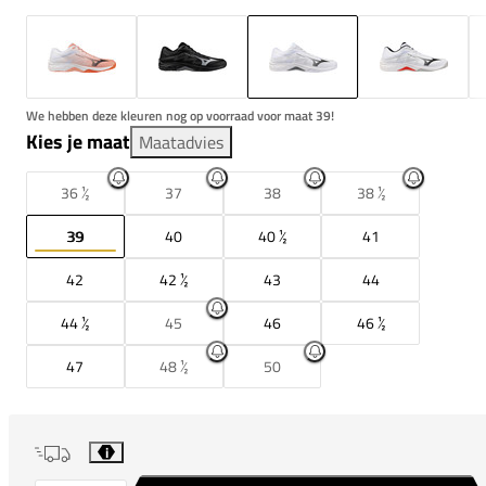
We hebben deze kleuren nog op voorraad voor maat 39!
Kies je maat
Maatadvies
36 ½
37
38
38 ½
39
40
40 ½
41
42
42 ½
43
44
44 ½
45
46
46 ½
47
48 ½
50
i