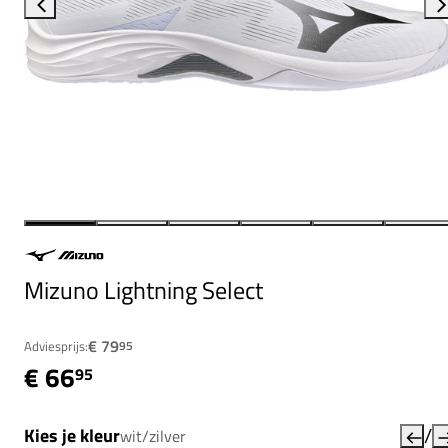
Mizuno Lightning Select
€ 79
Adviesprijs:
95
€ 66
95
/
Kies je kleur
wit/zilver