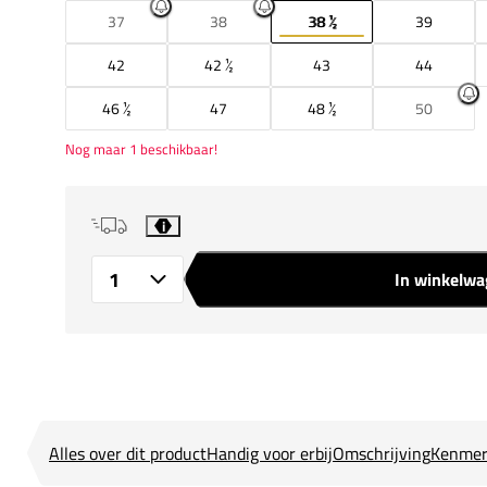
37
38
38 ½
39
42
42 ½
43
44
46 ½
47
48 ½
50
Nog maar 1 beschikbaar!
i
In winkelw
Aantal
Alles over dit product
Handig voor erbij
Omschrijving
Kenmer