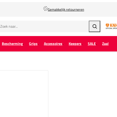
Gemakkelijk retourneren
Zoeken
Bescherming
Grips
Accessoires
Keepers
SALE
Zaal