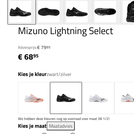
Mizuno Lightning Select
€ 79
Adviesprijs:
95
€ 68
95
Kies je kleur
zwart/zilver
We hebben deze kleuren nog op voorraad voor maat 38 1/2!
Kies je maat
Maatadvies