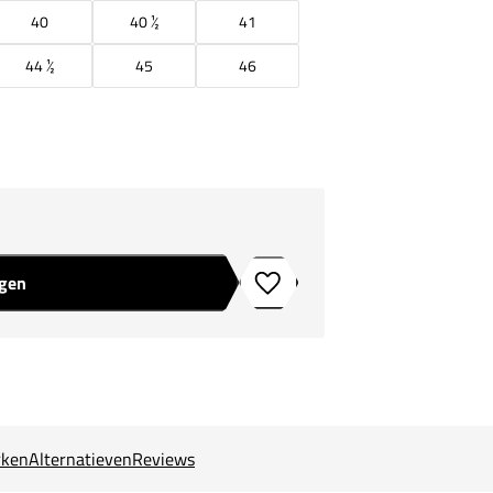
40
40 ½
41
44 ½
45
46
agen
Toevoegen aan verlanglijstje
ken
Alternatieven
Reviews