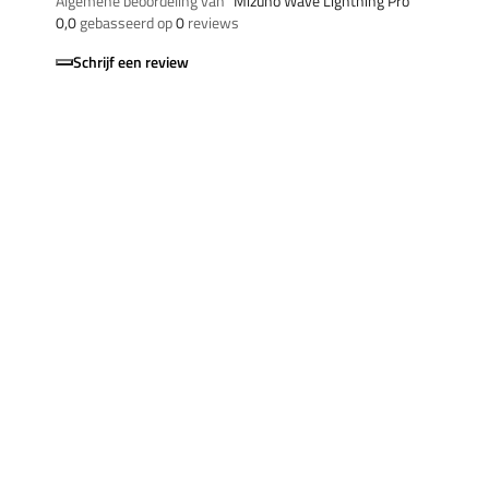
Algemene beoordeling van
”Mizuno Wave Lightning Pro“
0,0
gebasseerd op
0
reviews
Schrijf een review