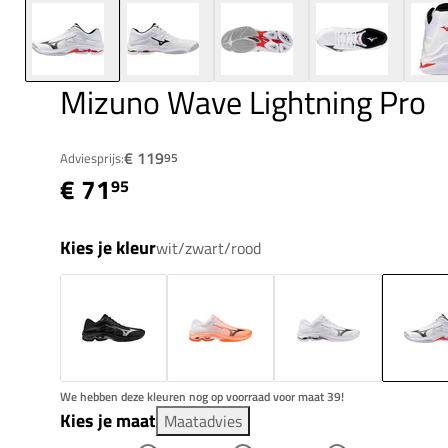
Mizuno Wave Lightning Pro
€ 119
Adviesprijs:
95
€ 71
95
Kies je kleur
wit/zwart/rood
We hebben deze kleuren nog op voorraad voor maat 39!
Kies je maat
Maatadvies