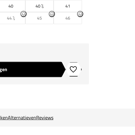
40
40 ½
41
44 ½
45
46
agen
Toevoegen aan verlanglijstje
ken
Alternatieven
Reviews