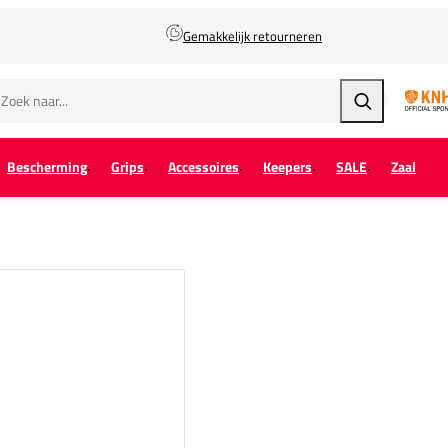
Gemakkelijk retourneren
Zoeken
Bescherming
Grips
Accessoires
Keepers
SALE
Zaal