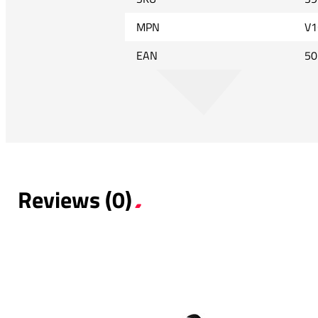
MPN
V1
EAN
50
Reviews (0)