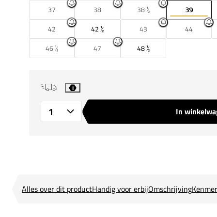
37
38
38 ½
39
42
42 ½
43
44
46 ½
47
48 ½
i
In winkelw
Aantal
Alles over dit product
Handig voor erbij
Omschrijving
Kenmer