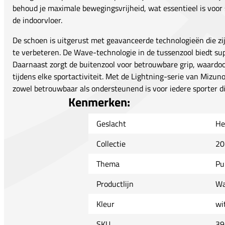
behoud je maximale bewegingsvrijheid, wat essentieel is voo
de indoorvloer.
De schoen is uitgerust met geavanceerde technologieën die zi
te verbeteren. De Wave-technologie in de tussenzool biedt sup
Daarnaast zorgt de buitenzool voor betrouwbare grip, waardoo
tijdens elke sportactiviteit. Met de Lightning-serie van Mizuno
zowel betrouwbaar als ondersteunend is voor iedere sporter di
Kenmerken:
Geslacht
He
Collectie
20
Thema
Pu
Productlijn
Wa
Kleur
wi
SKU
39