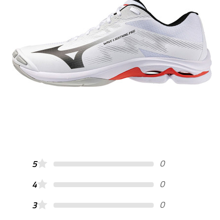
0
5
0
4
0
3