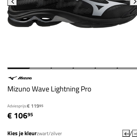
Mizuno Wave Lightning Pro
€ 119
Adviesprijs:
95
€ 106
95
/
Kies je kleur
zwart/zilver