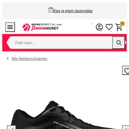
Kies je eigen bezorgdag
0
Verlanglijstj
Winkel
Zoek naar...
Zoeke
Alle Hockeyschoenen
T