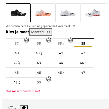
We hebben deze kleuren nog op voorraad voor maat 39!
Kies je maat
Maatadvies
37
38
38 ½
39
40
40 ½
41
42
42 ½
43
44
44 ½
45
46
46 ½
47
48 ½
50
Nog maar 1 beschikbaar!
i