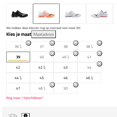
We hebben deze kleuren nog op voorraad voor maat 39!
Kies je maat
Maatadvies
36 ½
37
38
38 ½
39
40
40 ½
41
42
42 ½
43
44
44 ½
45
46
46 ½
47
48 ½
50
Nog maar 1 beschikbaar!
i