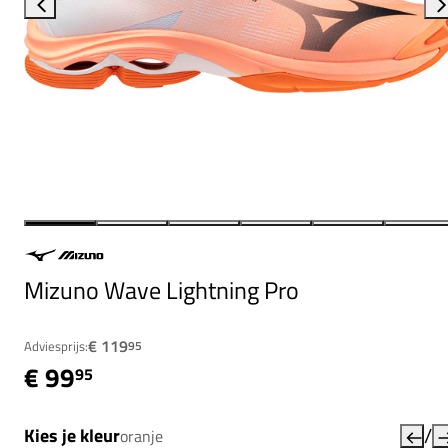
Mizuno Wave Lightning Pro
€ 119
Adviesprijs:
95
€ 99
95
/
Kies je kleur
oranje