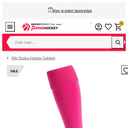
Kies je eigen bezorgdag
0
Verlanglijstj
Winkel
Zoek naar...
Zoeke
Alle Osaka Hockey Sokken
SALE
T