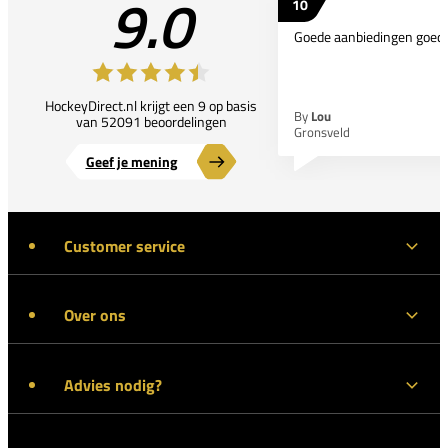
9.0
10
Goede aanbiedingen goede
HockeyDirect.nl krijgt een 9 op basis
By
Lou
van 52091 beoordelingen
Gronsveld
Geef je mening
Customer service
Over ons
Advies nodig?