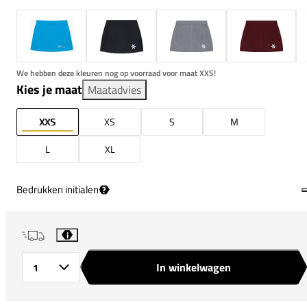
We hebben deze kleuren nog op voorraad voor maat XXS!
Kies je maat
Maatadvies
XXS
XS
S
M
L
XL
Bedrukken initialen
?
i
In winkelwagen
Aantal