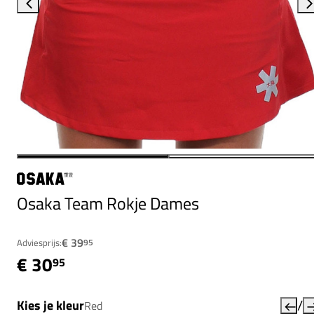
Osaka Team Rokje Dames
€ 39
Adviesprijs:
95
€ 30
95
/
Kies je kleur
Red