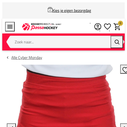
Kies je eigen bezorgdag
0
Verlanglijstj
Winkel
Zoek naar...
Zoeke
Alle Cyber Monday
T